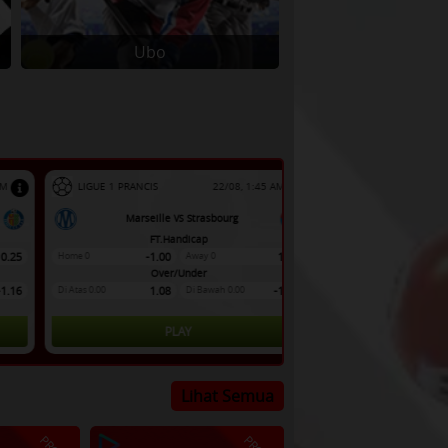
Ubo
PM
LIGUE 1 PRANCIS
22/08, 1:45 AM
LIGA UTAMA INGGRIS
Marseille
Strasbourg
Arsenal
VS
FT.Handicap
FT.H
0.25
-1.00
1.00
-2.00
Home 0
Away 0
Home 0
Over/Under
Ove
-1.16
1.08
-1.26
-1.02
Di Atas 0.00
Di Bawah 0.00
Di Atas 0.00
PLAY
P
Lihat Semua