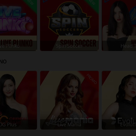
NEW
NEW
ve Plinko
Spin Soccer
Head T
INO
PROMO
OG Plus
Live Mania
Evolut