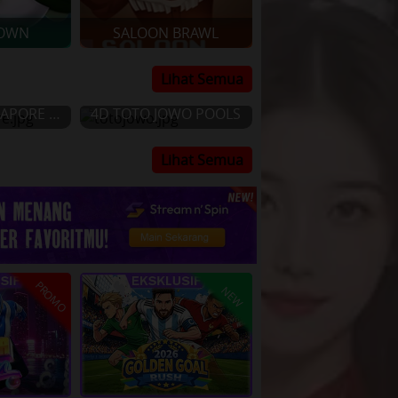
DOWN
SALOON BRAWL
Lihat Semua
4D TOTO SINGAPORE POOLS
4D TOTO JOWO POOLS
Lihat Semua
PROMO
NEW