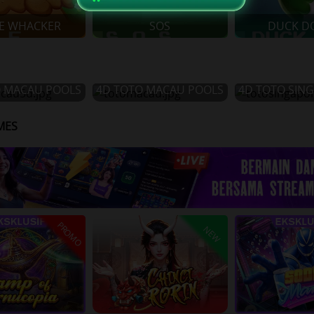
E WHACKER
SOS
DUCK 
O MACAU POOLS
4D TOTO MACAU POOLS
MES
PROMO
NEW