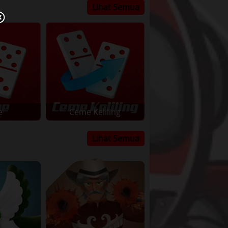
Lihat Semua
e
Ceme Keliling
Lihat Semua