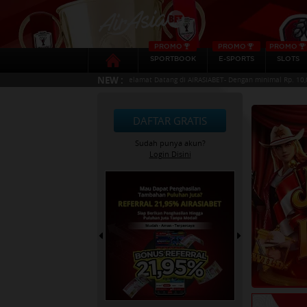
PROMO
PROMO
PROMO
SPORTBOOK
E-SPORTS
SLOTS
NEW :
Selamat Datang di AIRASIABET- Dengan minimal Rp. 10,000 anda sudah b
DAFTAR GRATIS
Sudah punya akun?
Login Disini