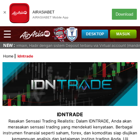
×
AIRASIABET
Download
AIRASIABET Mobile App
☰
DESKTOP
MASUK
NEW :
h bisa bermain, Hadir dengan sistem Deposit terbaru via Virtual account (ma
Home
Idntrade
IDNTRADE
Rasakan Sensasi Trading Realistis: Dalam IDNTRADE, Anda akan
merasakan sensasi trading yang mendekati kenyataan. Berbagai
instrumen finansial seperti saham, forex, dan komoditas siap diujikan
kemampuan analisis dan ketajaman insting trading Anda. Uji